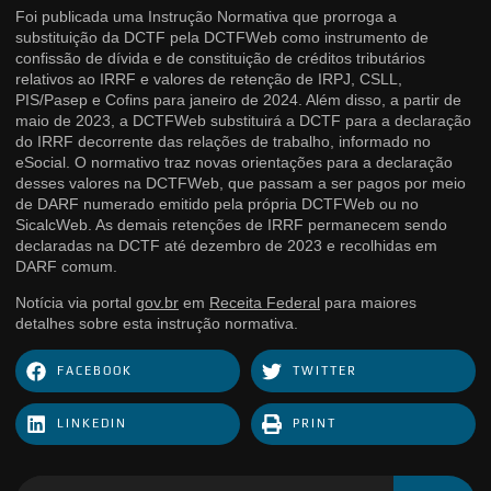
Foi publicada uma Instrução Normativa que prorroga a
substituição da DCTF pela DCTFWeb como instrumento de
confissão de dívida e de constituição de créditos tributários
relativos ao IRRF e valores de retenção de IRPJ, CSLL,
PIS/Pasep e Cofins para janeiro de 2024. Além disso, a partir de
maio de 2023, a DCTFWeb substituirá a DCTF para a declaração
do IRRF decorrente das relações de trabalho, informado no
eSocial. O normativo traz novas orientações para a declaração
desses valores na DCTFWeb, que passam a ser pagos por meio
de DARF numerado emitido pela própria DCTFWeb ou no
SicalcWeb. As demais retenções de IRRF permanecem sendo
declaradas na DCTF até dezembro de 2023 e recolhidas em
DARF comum.
Notícia via portal
gov.br
em
Receita Federal
para maiores
detalhes sobre esta instrução normativa.
FACEBOOK
TWITTER
LINKEDIN
PRINT