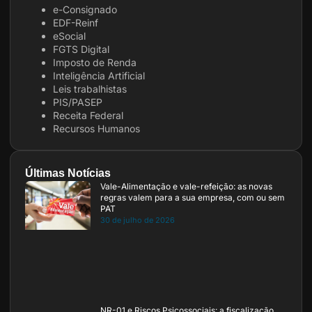
e-Consignado
EDF-Reinf
eSocial
FGTS Digital
Imposto de Renda
Inteligência Artificial
Leis trabalhistas
PIS/PASEP
Receita Federal
Recursos Humanos
Últimas Notícias
Vale-Alimentação e vale-refeição: as novas
regras valem para a sua empresa, com ou sem
PAT
30 de julho de 2026
NR-01 e Riscos Psicossociais: a fiscalização