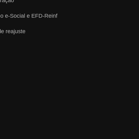
aração
no e-Social e EFD-Reinf
de reajuste