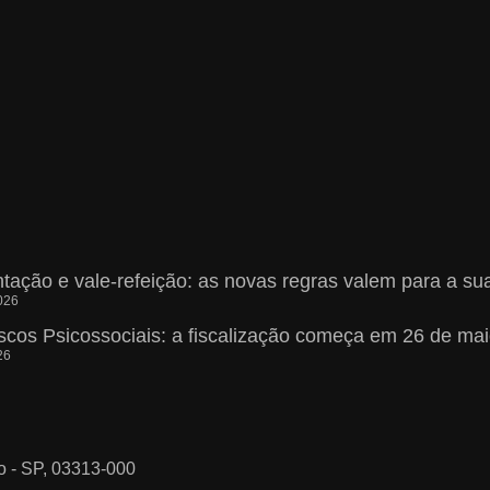
ntação e vale-refeição: as novas regras valem para a 
026
scos Psicossociais: a fiscalização começa em 26 de m
26
o - SP, 03313-000