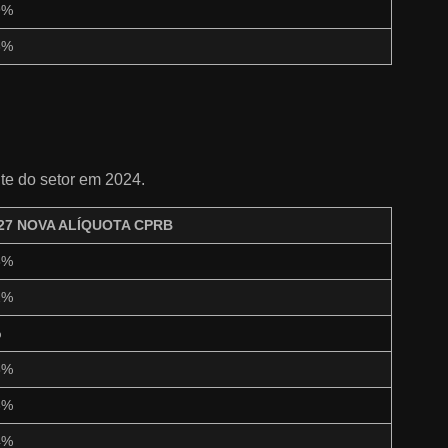
9%
6%
te do setor em 2024.
27 NOVA ALÍQUOTA CPRB
8%
2%
%
8%
6%
4%