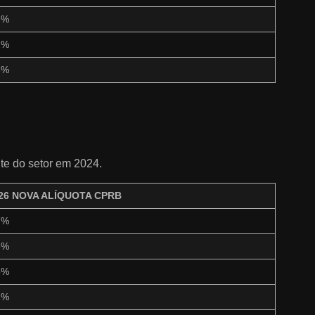
6%
2%
8%
te do setor em 2024.
26 NOVA ALÍQUOTA CPRB
7%
8%
5%
2%